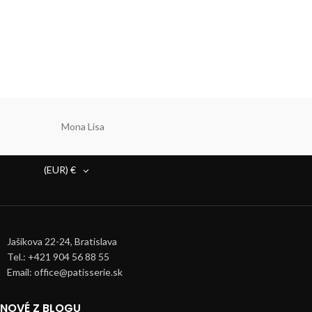
Mona Lisa
(EUR)
€
Jašíkova 22-24, Bratislava
Tel.: +421 904 56 88 55
Email: office@patisserie.sk
NOVÉ Z BLOGU