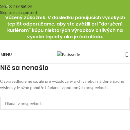
Skip to navigation
Skip to main content
Vážený zákazník. V dôsledku panujúcich vysokých
teplôt odporúčame, aby ste zvážili pri "doručení
kuriérom" kúpu niektorých výrobkov citlivých na
vysoké teploty ako je čokoláda.
MENU
Nič sa nenašlo
Ospravedlňujeme sa, ale pre vyžadovaný archív neboli nájdené žiadne
výsledky. Možno pomôže hľadanie v podobných príspevkoch.