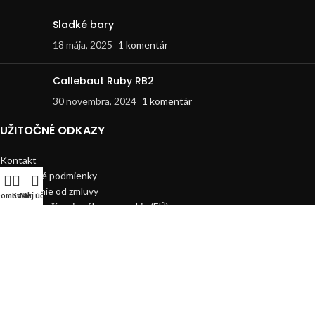
Sladké bary
18 mája, 2025
1 komentár
Callebaut Ruby RB2
30 novembra, 2024
1 komentár
UŽITOČNÉ ODKAZY
Kontakt
Obchodné podmienky
Odstúpenie od zmluvy
omov
Košík
Môj účet
Zásady používania súborov cookie (EÚ)
Zásady ochrany osobných údajov
Doprava a platba
Copyright © document.write(new Date().getFullYear()) Patisserie,
Všetky práva vyhradené