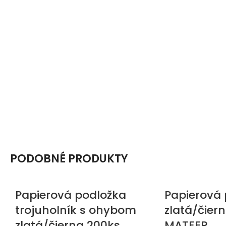
PODOBNÉ PRODUKTY
Papierová podložka
Papierová 
trojuholník s ohybom
zlatá/čier
zlatá/čierna 200ks
MATFER