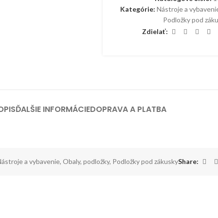
Kategórie:
Nástroje a vybaveni
Podložky pod zák
Zdielať:
OPIS
ĎALŠIE INFORMÁCIE
DOPRAVA A PLATBA
ástroje a vybavenie
,
Obaly, podložky
,
Podložky pod zákusky
Share: