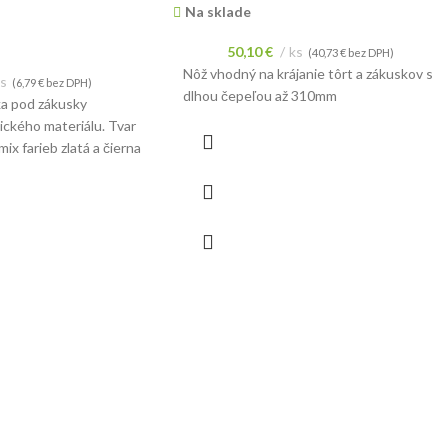
Na sklade
50,10
€
ks
(
40,73
€
bez DPH)
Nôž vhodný na krájanie tôrt a zákuskov s
s
(
6,79
€
bez DPH)
dlhou čepeľou až 310mm
ka pod zákusky
ického materiálu. Tvar
ix farieb zlatá a čierna