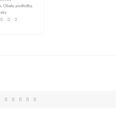
e
,
Obaly, podložky
,
usky