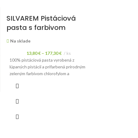
SILVAREM Pistáciová
BOIRON 100
pasta s farbivom
pyré – Malin
Na sklade
Na sklade
13,80
€
–
177,30
€
ks
17,25
€
ks
100% pistáciová pasta vyrobená z
Ovocné pyré bez pr
lúpaných pistácií a prifarbená prírodným
zeleným farbivom chlorofylom a
kurkumou