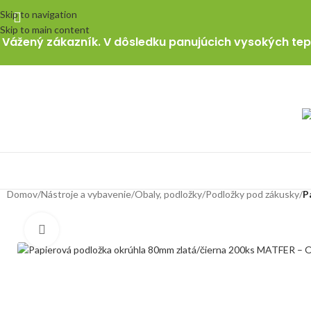
Skip to navigation
Skip to main content
Vážený zákazník. V dôsledku panujúcich vysokých tepl
Domov
/
Nástroje a vybavenie
/
Obaly, podložky
/
Podložky pod zákusky
/
P
Klikni pre zväčšenie