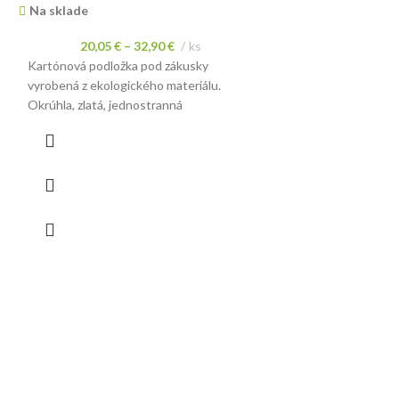
Na sklade
Na sklade
20,05
€
–
32,90
€
ks
7,60
€
–
Kartónová podložka pod zákusky
Umývateľné cukrárs
vyrobená z ekologického materiálu.
použití.
Okrúhla, zlatá, jednostranná