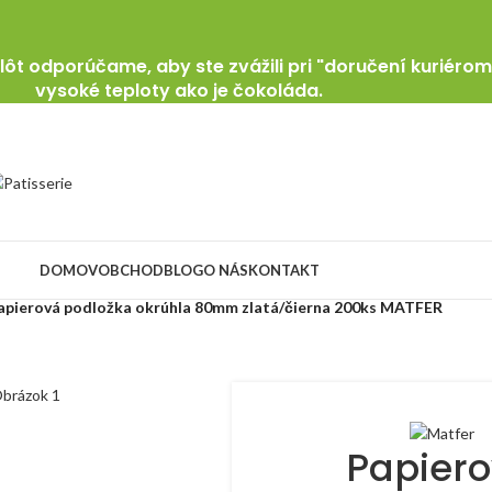
ôt odporúčame, aby ste zvážili pri "doručení kuriérom
vysoké teploty ako je čokoláda.
DOMOV
OBCHOD
BLOG
O NÁS
KONTAKT
apierová podložka okrúhla 80mm zlatá/čierna 200ks MATFER
Papier