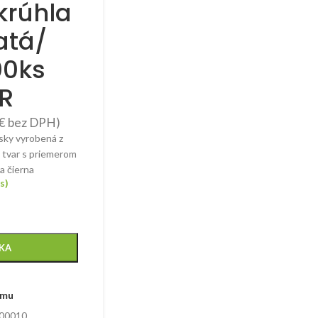
krúhla
atá/
00ks
R
€
bez DPH)
sky vyrobená z
 tvar s priemerom
a čierna
s)
ÍKA
amu
00010