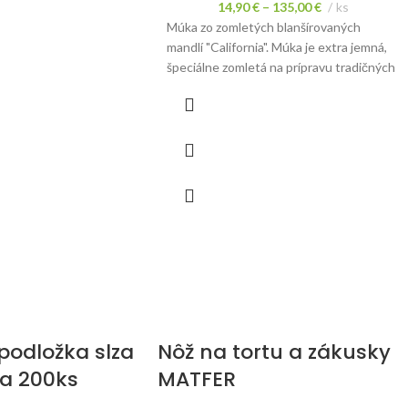
14,90
€
–
135,00
€
ks
Múka zo zomletých blanšírovaných
mandlí "California". Múka je extra jemná,
špeciálne zomletá na prípravu tradičných
francúzskych makroniek.
podložka slza
Nôž na tortu a zákusky
na 200ks
MATFER