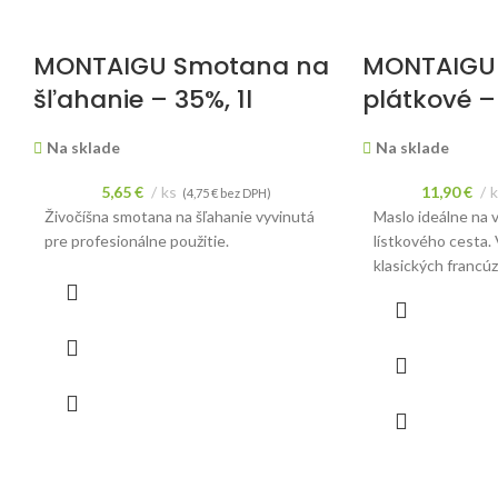
MONTAIGU Smotana na
MONTAIGU
šľahanie – 35%, 1l
plátkové –
Na sklade
Na sklade
5,65
€
ks
11,90
€
(
4,75
€
bez DPH)
Živočíšna smotana na šľahanie vyvinutá
Maslo ideálne na v
pre profesionálne použitie.
lístkového cesta.
klasických francú
Cena je uvedená z