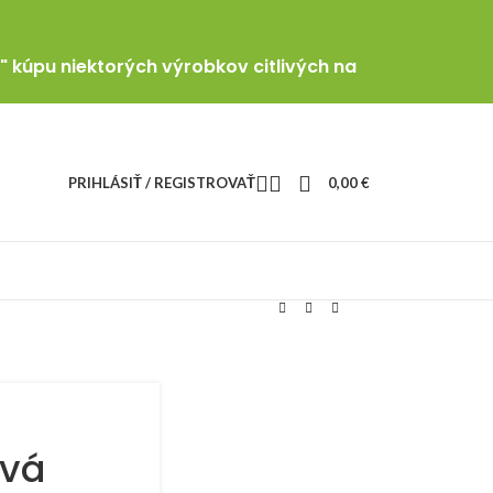
" kúpu niektorých výrobkov citlivých na
PRIHLÁSIŤ / REGISTROVAŤ
0,00
€
ová