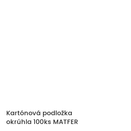
Kartónová podložka
Cukrárske 
okrúhla 100ks MATFER
umývateľn