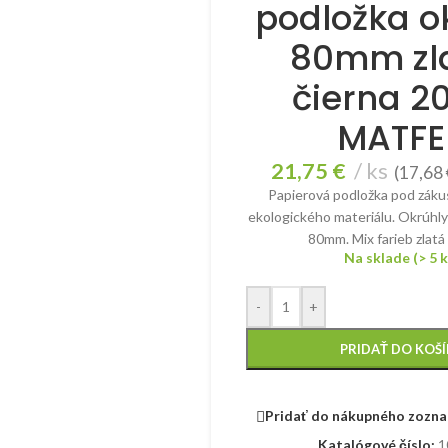
podložka o
80mm zl
čierna 2
MATFE
21,75
€
ks
(
17,68
Papierová podložka pod záku
ekologického materiálu. Okrúhly
80mm. Mix farieb zlatá 
Na sklade (> 5 k
-
+
PRIDAŤ DO KOŠ
Pridať do nákupného zozn
Katalógové číslo:
1