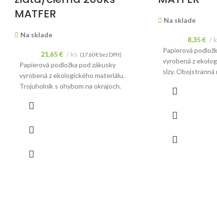
MATFER
Na sklade
Na sklade
8,35
€
k
Papierová podlož
21,65
€
ks
(
17,60
€
bez DPH)
vyrobená z ekolog
Papierová podložka pod zákusky
slzy. Obojstranná m
vyrobená z ekologického materiálu.
Trojuholník s ohybom na okrajoch.
Obojstranná mix farieb zlatá a čierna