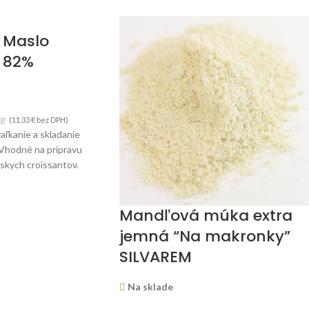
 Maslo
 82%
kg
(
11,33
€
bez DPH)
aľkanie a skladanie
 Vhodné na prípravu
zskych croissantov.
a 1kg.
Mandľová múka extra
jemná “Na makronky”
SILVAREM
Na sklade