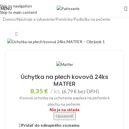
Skip to navigation
MENU
Vážený zákazník. V dôsledku panujúcich vysokých teplôt odporúčame, aby ste zvážili
Skip to main content
pri "doručení kuriérom" kúpu niektorých výrobkov citlivých na vysoké teploty ako je
Domov
/
Nástroje a vybavenie
/
Pomôcky
/
Podložky na pečenie
čokoláda.
Klikni pre zväčšenie
Úchytka na plech kovová 24ks
MATFER
8,35
€
ks
(
6,79
€
bez DPH)
Kovová úchytka na uchytenie papiera na pečenie k
plechu na pečenie
Nie je na sklade
Upozorniť
Pridať do nákupného zoznamu