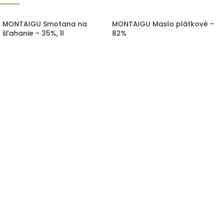
MONTAIGU Smotana na
MONTAIGU Maslo plátkové –
šľahanie – 35%, 1l
82%
Na sklade
Na sklade
5,65
€
ks
11,90
€
kg
(
4,75
€
bez DPH)
(
11,33
€
bez DPH)
Živočíšna smotana na šľahanie
Maslo ideálne na vaľkanie a skladanie
vyvinutá pre profesionálne použitie.
lístkového cesta. Vhodné na prípravu
klasických francúzskych croissantov.
Cena je uvedená za 1kg.