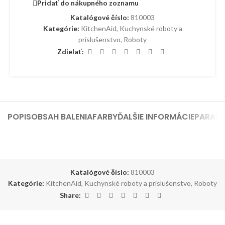
Pridať do nákupného zoznamu
Katalógové číslo:
810003
Kategórie:
KitchenAid
,
Kuchynské roboty a
príslušenstvo
,
Roboty
Zdielať:
POPIS
OBSAH BALENIA
FARBY
ĎALŠIE INFORMÁCIE
PARAM
Katalógové číslo:
810003
Kategórie:
KitchenAid
,
Kuchynské roboty a príslušenstvo
,
Roboty
Share: