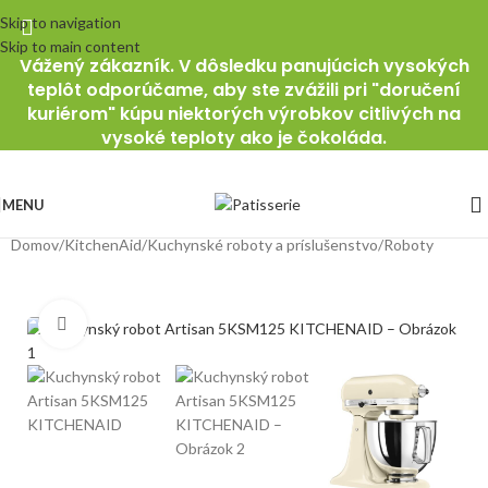
Skip to navigation
Skip to main content
Vážený zákazník. V dôsledku panujúcich vysokých
teplôt odporúčame, aby ste zvážili pri "doručení
kuriérom" kúpu niektorých výrobkov citlivých na
vysoké teploty ako je čokoláda.
MENU
Domov
/
KitchenAid
/
Kuchynské roboty a príslušenstvo
/
Roboty
Klikni pre zväčšenie