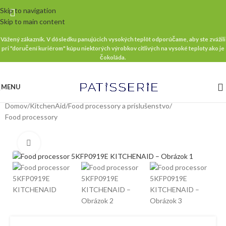
Skip to navigation
Skip to main content
Vážený zákazník. V dôsledku panujúcich vysokých teplôt odporúčame, aby ste zvážili
pri "doručení kuriérom" kúpu niektorých výrobkov citlivých na vysoké teploty ako je
čokoláda.
MENU
Domov
/
KitchenAid
/
Food processory a príslušenstvo
/
Food processory
Klikni pre zväčšenie