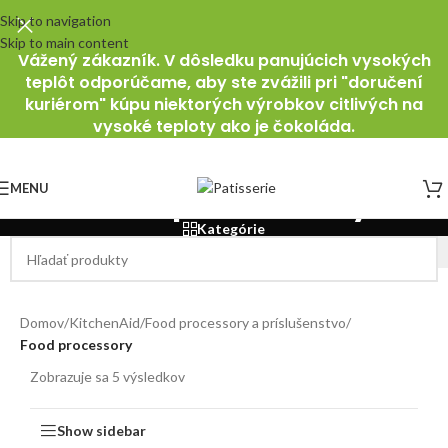
Skip to navigation
Skip to main content
Vážený zákazník. V dôsledku panujúcich vysokých
teplôt odporúčame, aby ste zvážili pri "doručení
kuriérom" kúpu niektorých výrobkov citlivých na
vysoké teploty ako je čokoláda.
Food processory
MENU
Kategórie
Domov
/
KitchenAid
/
Food processory a príslušenstvo
/
Food processory
Zobrazuje sa 5 výsledkov
Show sidebar