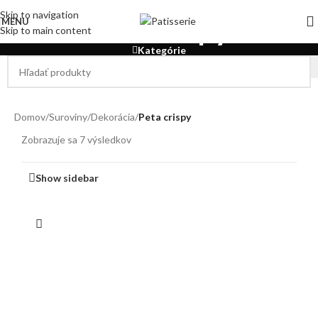
Vážený zákazník. V dôsledku panujúcich vysokých
Skip to navigation
Peta crispy
MENU
teplôt odporúčame, aby ste zvážili pri "doručení
Skip to main content
kuriérom" kúpu niektorých výrobkov citlivých na
Kategórie
vysoké teploty ako je čokoláda.
Domov
/
Suroviny
/
Dekorácia
/
Peta crispy
Zobrazuje sa 7 výsledkov
Show sidebar