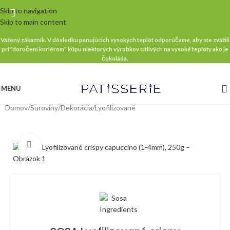
Skip to navigation
Skip to main content
Vážený zákazník. V dôsledku panujúcich vysokých teplôt odporúčame, aby ste zvážili
pri "doručení kuriérom" kúpu niektorých výrobkov citlivých na vysoké teploty ako je
čokoláda.
MENU
Domov
/
Suroviny
/
Dekorácia
/
Lyofilizované
Klikni pre zväčšenie