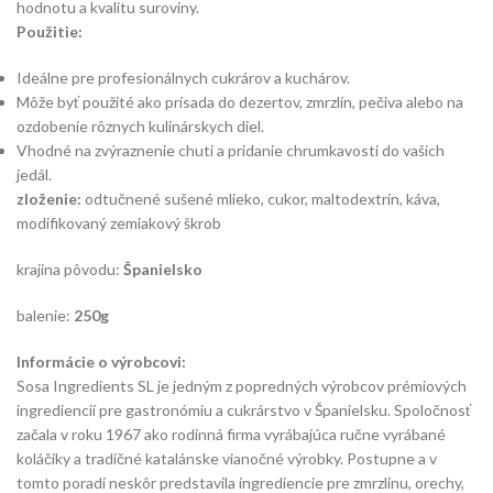
hodnotu a kvalitu suroviny.
Použitie:
Ideálne pre profesionálnych cukrárov a kuchárov.
Môže byť použité ako prísada do dezertov, zmrzlín, pečiva alebo na
ozdobenie rôznych kulinárskych diel.
Vhodné na zvýraznenie chuti a pridanie chrumkavosti do vašich
jedál.
zloženie:
odtučnené sušené mlieko, cukor, maltodextrín, káva,
modifikovaný zemiakový škrob
krajina pôvodu:
Španielsko
balenie:
250g
Informácie o výrobcovi:
Sosa Ingredients SL je jedným z popredných výrobcov prémiových
ingrediencií pre gastronómiu a cukrárstvo v Španielsku. Spoločnosť
začala v roku 1967 ako rodinná firma vyrábajúca ručne vyrábané
koláčiky a tradičné katalánske vianočné výrobky. Postupne a v
tomto poradí neskôr predstavila ingrediencie pre zmrzlinu, orechy,