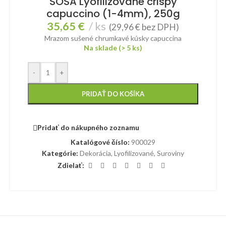
SOSA Lyofilizované crispy
capuccino (1-4mm), 250g
35,65
€
ks
(
29,96
€
bez DPH)
Mrazom sušené chrumkavé kúsky capuccina
Na sklade (> 5 ks)
-
+
PRIDAŤ DO KOŠÍKA
Pridať do nákupného zoznamu
Katalógové číslo:
900029
Kategórie:
Dekorácia
,
Lyofilizované
,
Suroviny
Zdielať: