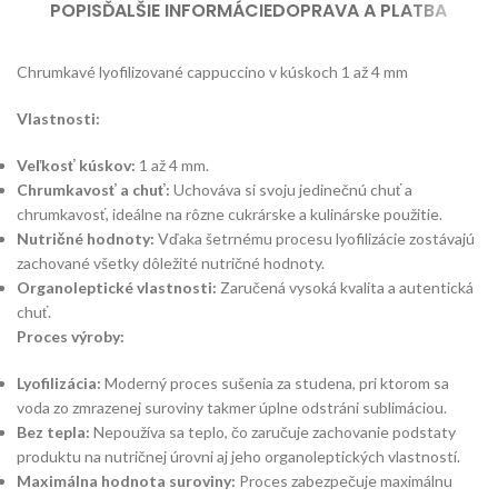
POPIS
ĎALŠIE INFORMÁCIE
DOPRAVA A PLATBA
Chrumkavé lyofilizované cappuccino v kúskoch 1 až 4 mm
Vlastnosti:
Veľkosť kúskov:
1 až 4 mm.
Chrumkavosť a chuť:
Uchováva si svoju jedinečnú chuť a
chrumkavosť, ideálne na rôzne cukrárske a kulinárske použitie.
Nutričné hodnoty:
Vďaka šetrnému procesu lyofilizácie zostávajú
zachované všetky dôležité nutričné hodnoty.
Organoleptické vlastnosti:
Zaručená vysoká kvalita a autentická
chuť.
Proces výroby:
Lyofilizácia:
Moderný proces sušenia za studena, pri ktorom sa
voda zo zmrazenej suroviny takmer úplne odstráni sublimáciou.
Bez tepla:
Nepoužíva sa teplo, čo zaručuje zachovanie podstaty
produktu na nutričnej úrovni aj jeho organoleptických vlastností.
Maximálna hodnota suroviny:
Proces zabezpečuje maximálnu