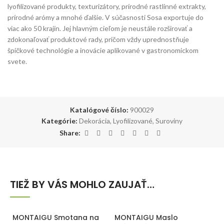
lyofilizované produkty, texturizátory, prírodné rastlinné extrakty,
prírodné arómy a mnohé ďalšie. V súčasnosti Sosa exportuje do
viac ako 50 krajín. Jej hlavným cieľom je neustále rozširovať a
zdokonaľovať produktové rady, pričom vždy uprednostňuje
špičkové technológie a inovácie aplikované v gastronomickom
svete.
Katalógové číslo:
900029
Kategórie:
Dekorácia
,
Lyofilizované
,
Suroviny
Share:
TIEŽ BY VÁS MOHLO ZAUJAŤ…
MONTAIGU Smotana na
MONTAIGU Maslo
M