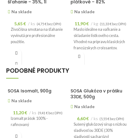
šľahanie – 35%, 1l
plátkové – 82%
j
S
Na sklade
Na sklade
5,65
€
ks
11,90
€
kg
(
4,75
€
bez DPH)
(
11,33
€
bez DPH)
Živočíšna smotana na šľahanie
Maslo ideálne na vaľkanie a
vyvinutá pre profesionálne
skladanie lístkového cesta.
použitie.
Vhodné na prípravu klasických
francúzskych croissantov.
Cena je uvedená za 1kg.
PODOBNÉ PRODUKTY
SOSA Isomalt, 900g
SOSA Glukóza v prášku
G
33DE, 500g
S
Na sklade
Na sklade
11,20
€
ks
(
9,41
€
bez DPH)
6,60
€
ks
Izomalt prášok 100% -
(
5,55
€
bez DPH)
Sušený glukózový sirup s nízkou
rafinovaný
sladivosťou 30DE (30%
sladivosti sacharózy)