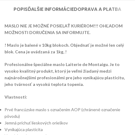
POPIS
ĎALŠIE INFORMÁCIE
DOPRAVA A PLATBA
MASLO NIE JE MOŽNÉ POSIELAŤ KURIÉROM!!! OHĽADOM
MOŽNOSTI DORUČENIA SA INFORMUJTE.
! Maslo je balené v 10kg blokoch. Objednať je možné len celý
blok. Cena je uvádzaná za 1kg, !
Profesionálne špeciálne maslo Laiterie de Montaigu. Je to
vysoko kvalitný produkt, ktorý je veľmi žiadaný medzi
najnáročnejšími profesionálmi pre jeho vynikajúcu plasticitu,
jeho tvárnosť a vysokú teplota topenia.
Vlastnosti:
Prvé francúzske maslo s označením AOP (chránené označenie
pôvodu)
Jemná príchuť lieskových orieškov
Vynikajúca plasticita