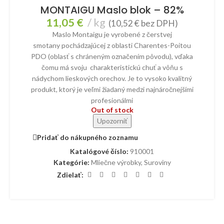
MONTAIGU Maslo blok – 82%
11,05
€
kg
(
10,52
€
bez DPH)
Maslo Montaigu je vyrobené z čerstvej
smotany pochádzajúcej z oblasti Charentes-Poitou
PDO (oblasť s chráneným označením pôvodu), vďaka
čomu má svoju charakteristickú chuť a vôňu s
nádychom lieskových orechov. Je to vysoko kvalitný
produkt, ktorý je veľmi žiadaný medzi najnáročnejšími
profesionálmi
Out of stock
Upozorniť
Pridať do nákupného zoznamu
Katalógové číslo:
910001
Kategórie:
Mliečne výrobky
,
Suroviny
Zdielať: