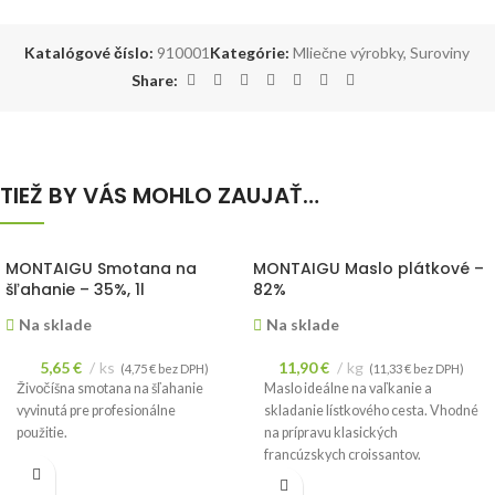
Katalógové číslo:
910001
Kategórie:
Mliečne výrobky
,
Suroviny
Share:
TIEŽ BY VÁS MOHLO ZAUJAŤ…
MONTAIGU Smotana na
MONTAIGU Maslo plátkové –
šľahanie – 35%, 1l
82%
Na sklade
Na sklade
5,65
€
ks
11,90
€
kg
(
4,75
€
bez DPH)
(
11,33
€
bez DPH)
Živočíšna smotana na šľahanie
Maslo ideálne na vaľkanie a
vyvinutá pre profesionálne
skladanie lístkového cesta. Vhodné
použitie.
na prípravu klasických
francúzskych croissantov.
Cena je uvedená za 1kg.