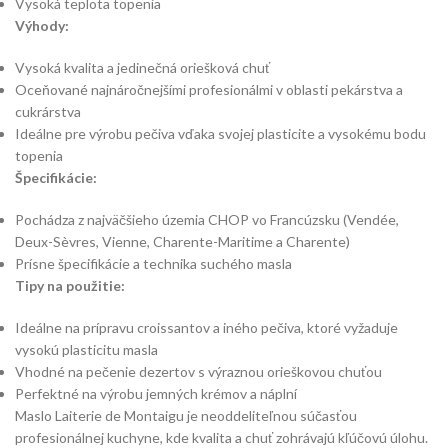
Vysoká teplota topenia
Výhody:
Vysoká kvalita a jedinečná oriešková chuť
Oceňované najnáročnejšími profesionálmi v oblasti pekárstva a
cukrárstva
Ideálne pre výrobu pečiva vďaka svojej plasticite a vysokému bodu
topenia
Špecifikácie:
Pochádza z najväčšieho územia CHOP vo Francúzsku (Vendée,
Deux-Sèvres, Vienne, Charente-Maritime a Charente)
Prísne špecifikácie a technika suchého masla
Tipy na použitie:
Ideálne na prípravu croissantov a iného pečiva, ktoré vyžaduje
vysokú plasticitu masla
Vhodné na pečenie dezertov s výraznou orieškovou chuťou
Perfektné na výrobu jemných krémov a náplní
Maslo Laiterie de Montaigu je neoddeliteľnou súčasťou
profesionálnej kuchyne, kde kvalita a chuť zohrávajú kľúčovú úlohu.