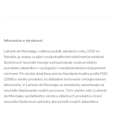
Informácie o výrobcovi:
Laiterie de Montaigu, rodinný podnik založený v roku 1932 vo
Vendée, je známy svojimi vysokokvalitnými mliečnymi produktmi.
Spoločnosť neustále inovuje a prispôsobuje svoje produkty
potrebám zákazníkov v spolupráci s medzinárodnými výskumnými
centrami. Pri výrobe dodržiava prísne štandardy kvality podľa FSSC
22000 a všetky produkty sú dôkladne testované v integrovanom
laboratóriu. V Laiterie de Montaigu sa dynamicky zameriavajú na
neustále zlepšovanie svojich procesov. Toto všetko robí z Laiterie
de Montaigu spoľahlivého výrobcu mliečnych produktov, ktorý
neustále hľadá nové spôsoby, ako potešiť svojich zákazníkov.