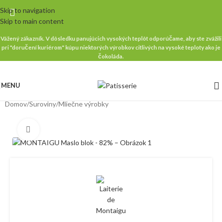
Skip to navigation
Skip to main content
Vážený zákazník. V dôsledku panujúcich vysokých teplôt odporúčame, aby ste zvážili
pri "doručení kuriérom" kúpu niektorých výrobkov citlivých na vysoké teploty ako je
čokoláda.
MENU
Domov
/
Suroviny
/
Mliečne výrobky
Klikni pre zväčšenie