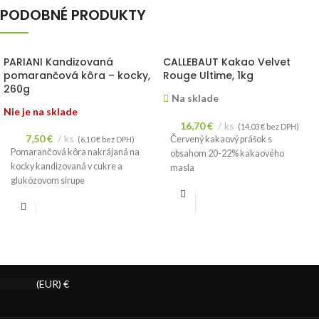
PODOBNÉ PRODUKTY
PARIANI Kandizovaná
CALLEBAUT Kakao Velvet
pomarančová kôra – kocky,
Rouge Ultime, 1kg
260g
Na sklade
Nie je na sklade
16,70
€
ks
(
14,03
€
bez DPH)
7,50
€
ks
Červený kakaový prášok s
(
6,10
€
bez DPH)
Pomarančová kôra nakrájaná na
obsahom 20-22% kakaového
kocky kandizovaná v cukre a
masla
glukózovom sirupe
(EUR)
€