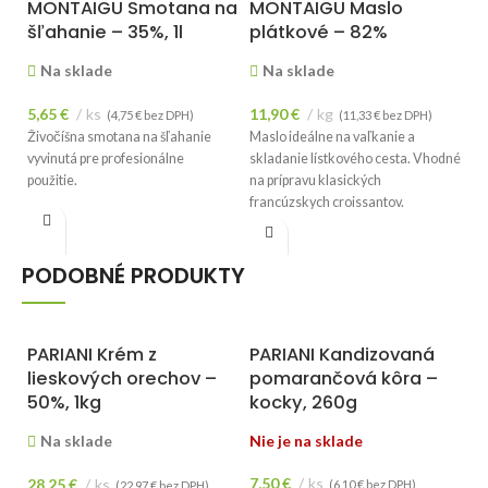
MONTAIGU Smotana na
MONTAIGU Maslo
M
šľahanie – 35%, 1l
plátkové – 82%
j
S
Na sklade
Na sklade
5,65
€
ks
11,90
€
kg
(
4,75
€
bez DPH)
(
11,33
€
bez DPH)
Živočíšna smotana na šľahanie
Maslo ideálne na vaľkanie a
1
vyvinutá pre profesionálne
skladanie lístkového cesta. Vhodné
Mú
použitie.
na prípravu klasických
ma
francúzskych croissantov.
je
pr
Cena je uvedená za 1kg.
ma
PODOBNÉ PRODUKTY
PARIANI Krém z
PARIANI Kandizovaná
lieskových orechov –
pomarančová kôra –
50%, 1kg
kocky, 260g
Na sklade
Nie je na sklade
7,50
€
ks
28,25
€
ks
(
6,10
€
bez DPH)
(
22,97
€
bez DPH)