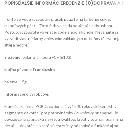
POPIS
ĎALŠIE INFORMÁCIE
RECENZIE (0)
DOPRAVA A PLA
Tento vo vode rozpustný prášok použite na farbenie cukru,
mandľových pást… Toto farbivo sa dá použiť aj s airbrushom.
Postup: rozpustite vo vriacej vode alebo alkohole. Neváhajte si
vytvoriť vlastné farby zmiešaním základných odtieňov (červenej,
žltej a modrej).
zloženie:
brilantná modrá FCF (E133)
krajina pôvodu:
Francúzsko
balenie:
15g
Informácie o výrobcovi:
Francúzska firma PCB Creation má vyše 30 rokov skúseností v
segmente dekorácií pre potravinársky / cukrársky priemysel. Je
považovaná za značku s vyššou kvalitou, kreativitou, zameraním na
detail — dekorácie, ktoré sú esteticky pôsobivé a funkčné aj na