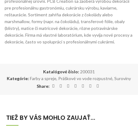
profesionálnej úrovni. PCB Creation sa zaoberá výrobou dekorácií
pre profesionálnu gastronómiu, cukrársku výrobu, kaviarne,
reštaurácie. Sortiment zahŕňa dekorácie z čokolády alebo
marshmallow, formy (napr. na čokoládu), transferové fólie, obaly
(blistry), matice či matricové dekorácie, rôzne potravinárske
dekorácie. Firma má vlastné laboratórium, kde vyvíja nové procesy a
dekorácie, často vo spolupráci s profesionálnymi cukrármi.
Katalógové číslo:
200031
Kategórie:
Farby a spreje
,
Práškové vo vode rozpustné
,
Suroviny
Share:
TIEŽ BY VÁS MOHLO ZAUJAŤ…