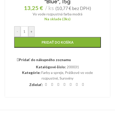
“Blue”, 15g
13,25
€
ks
(
10,77
€
bez DPH)
Vo vode rozpustná farba modrá
Na sklade (3ks)
-
+
PRIDAŤ DO KOŠÍKA
Pridať do nákupného zoznamu
Katalógové číslo:
200031
Kategórie:
Farby a spreje
,
Práškové vo vode
rozpustné
,
Suroviny
Zdielať: