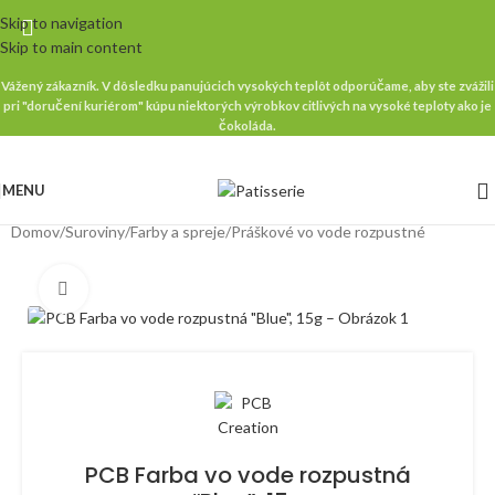
Skip to navigation
Skip to main content
Vážený zákazník. V dôsledku panujúcich vysokých teplôt odporúčame, aby ste zvážili
pri "doručení kuriérom" kúpu niektorých výrobkov citlivých na vysoké teploty ako je
čokoláda.
MENU
Domov
/
Suroviny
/
Farby a spreje
/
Práškové vo vode rozpustné
Klikni pre zväčšenie
PCB Farba vo vode rozpustná