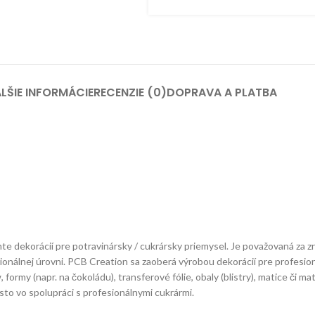
LŠIE INFORMÁCIE
RECENZIE (0)
DOPRAVA A PLATBA
 dekorácií pre potravinársky / cukrársky priemysel. Je považovaná za zn
sionálnej úrovni. PCB Creation sa zaoberá výrobou dekorácií pre profesio
ormy (napr. na čokoládu), transferové fólie, obaly (blistry), matice či m
sto vo spolupráci s profesionálnymi cukrármi.