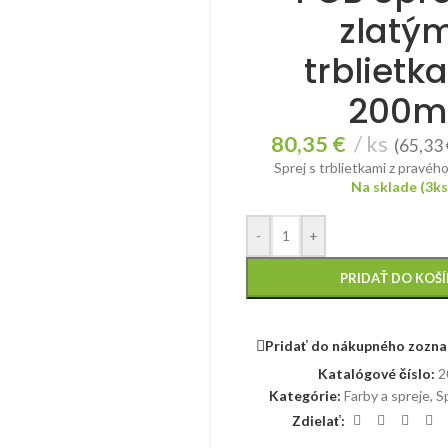
zlatým
trblietk
200m
80,35
€
ks
(
65,33
Sprej s trblietkami z pravého
Na sklade (3ks
-
+
PRIDAŤ DO KOŠ
Pridať do nákupného zozn
Katalógové číslo:
2
Kategórie:
Farby a spreje
,
S
Zdielať: