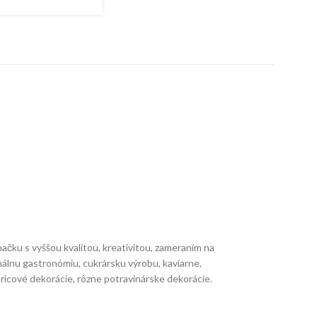
ačku s vyššou kvalitou, kreativitou, zameraním na
nálnu gastronómiu, cukrársku výrobu, kaviarne,
atricové dekorácie, rôzne potravinárske dekorácie.