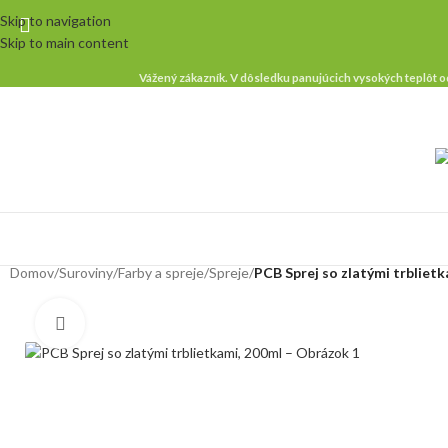
Skip to navigation
Skip to main content
Vážený zákazník. V dôsledku panujúcich vysokých teplôt od
Domov
/
Suroviny
/
Farby a spreje
/
Spreje
/
PCB Sprej so zlatými trbliet
Klikni pre zväčšenie