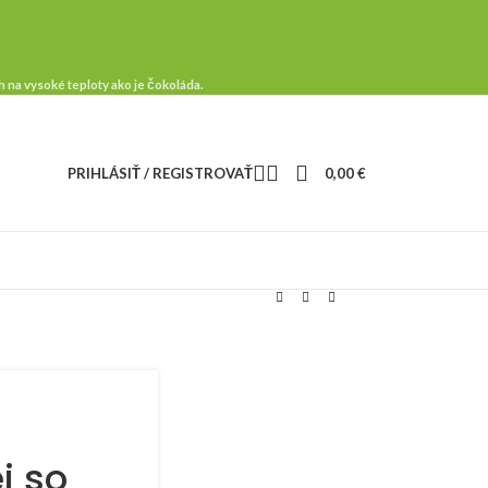
 na vysoké teploty ako je čokoláda.
PRIHLÁSIŤ / REGISTROVAŤ
0,00
€
j so