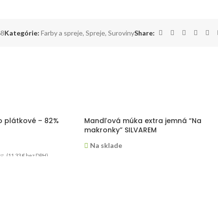
68
Kategórie:
Farby a spreje
,
Spreje
,
Suroviny
Share:
 plátkové – 82%
Mandľová múka extra jemná “Na
makronky” SILVAREM
Na sklade
kg
(
11,33
€
bez DPH)
14,90
€
–
135,00
€
ks
aľkanie a skladanie
Múka zo zomletých blanšírovaných
 Vhodné na prípravu
mandlí "California". Múka je extra jemná,
zskych croissantov.
špeciálne zomletá na prípravu tradičných
a 1kg.
francúzskych makroniek.