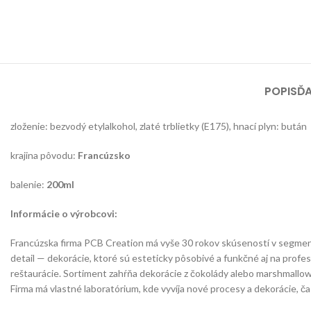
POPIS
ĎA
zloženie: bezvodý etylalkohol, zlaté trblietky (E175), hnací plyn: bután
krajina pôvodu:
Francúzsko
balenie:
200ml
Informácie o výrobcovi:
Francúzska firma PCB Creation má vyše 30 rokov skúseností v segmente
detail — dekorácie, ktoré sú esteticky pôsobivé a funkčné aj na profe
reštaurácie. Sortiment zahŕňa dekorácie z čokolády alebo marshmallow, f
Firma má vlastné laboratórium, kde vyvíja nové procesy a dekorácie, ča