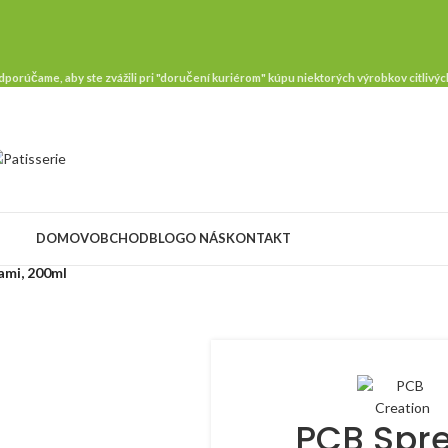
porúčame, aby ste zvážili pri "doručení kuriérom" kúpu niektorých výrobkov citlivých
DOMOV
OBCHOD
BLOG
O NÁS
KONTAKT
kami, 200ml
PCB Spre