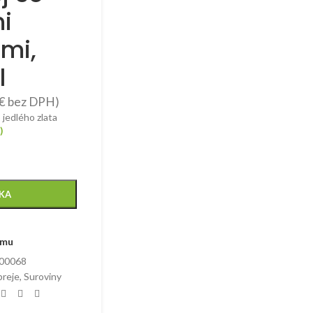
i
ami,
l
€
bez DPH)
 jedlého zlata
)
ÍKA
amu
00068
preje
,
Suroviny