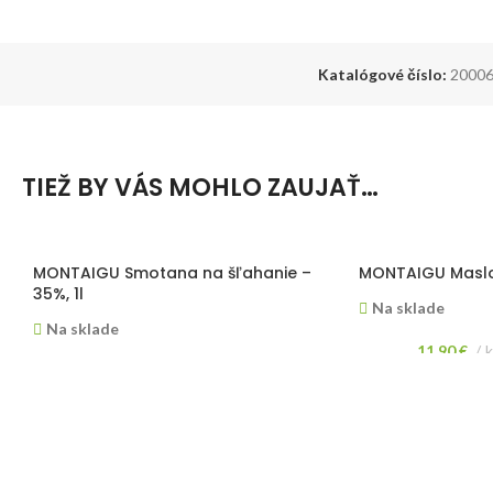
Katalógové číslo:
2000
TIEŽ BY VÁS MOHLO ZAUJAŤ…
MONTAIGU Smotana na šľahanie –
MONTAIGU Maslo
35%, 1l
Na sklade
Na sklade
11,90
€
5,65
€
ks
Maslo ideálne na v
(
4,75
€
bez DPH)
Živočíšna smotana na šľahanie vyvinutá
lístkového cesta.
pre profesionálne použitie.
klasických francú
Cena je uvedená z