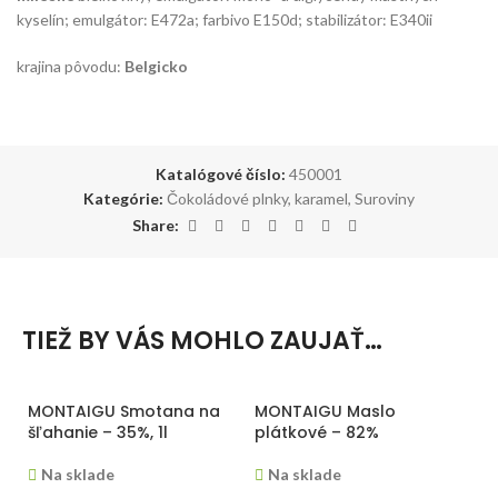
kyselín; emulgátor: E472a; farbivo E150d; stabilizátor: E340ii
krajina pôvodu:
Belgicko
Katalógové číslo:
450001
Kategórie:
Čokoládové plnky, karamel
,
Suroviny
Share:
TIEŽ BY VÁS MOHLO ZAUJAŤ…
MONTAIGU Smotana na
MONTAIGU Maslo
M
šľahanie – 35%, 1l
plátkové – 82%
j
S
Na sklade
Na sklade