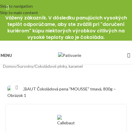
Skip to navigation
Skip to main content
Vážený zákazník. V dôsledku panujúcich vysokých
teplôt odporúčame, aby ste zvážili pri "doručení
kuriérom" kúpu niektorých výrobkov citlivých na
vysoké teploty ako je čokoláda.
MENU
Domov
/
Suroviny
/
Čokoládové plnky, karamel
Klikni pre zväčšenie