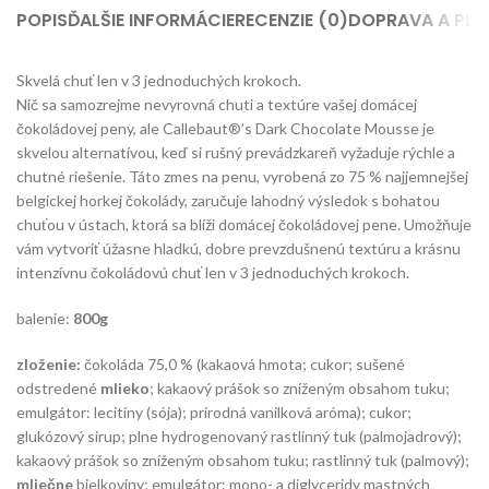
POPIS
ĎALŠIE INFORMÁCIE
RECENZIE (0)
DOPRAVA A PLA
Skvelá chuť len v 3 jednoduchých krokoch.
Nič sa samozrejme nevyrovná chuti a textúre vašej domácej
čokoládovej peny, ale Callebaut®’s Dark Chocolate Mousse je
skvelou alternatívou, keď si rušný prevádzkareň vyžaduje rýchle a
chutné riešenie. Táto zmes na penu, vyrobená zo 75 % najjemnejšej
belgickej horkej čokolády, zaručuje lahodný výsledok s bohatou
chuťou v ústach, ktorá sa blíži domácej čokoládovej pene. Umožňuje
vám vytvoriť úžasne hladkú, dobre prevzdušnenú textúru a krásnu
intenzívnu čokoládovú chuť len v 3 jednoduchých krokoch.
balenie:
800g
zloženie:
čokoláda 75,0 % (kakaová hmota; cukor; sušené
odstredené
mlieko
; kakaový prášok so zníženým obsahom tuku;
emulgátor: lecitíny (sója); prírodná vanilková aróma); cukor;
glukózový sirup; plne hydrogenovaný rastlinný tuk (palmojadrový);
kakaový prášok so zníženým obsahom tuku; rastlinný tuk (palmový);
mliečne
bielkoviny; emulgátor: mono- a diglyceridy mastných