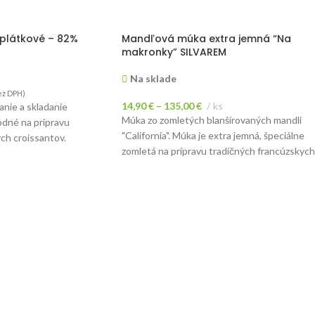
plátkové – 82%
Mandľová múka extra jemná “Na
makronky” SILVAREM
Na sklade
z DPH)
14,90
€
–
135,00
€
ks
anie a skladanie
Múka zo zomletých blanšírovaných mandlí
odné na prípravu
"California". Múka je extra jemná, špeciálne
ch croissantov.
zomletá na prípravu tradičných francúzskych
kg.
makroniek.
Velvet Rouge Ultime,
SOSA Isomalt, 900g
Nie je na sklade
11,20
€
ks
(
9,41
€
bez DPH)
Izomalt prášok 100% - rafinovaný
z DPH)