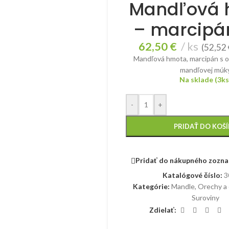
Mandľová 
– marcipá
62,50
€
ks
(
52,52
Mandľová hmota, marcipán s 
mandľovej múk
Na sklade (3ks
-
+
PRIDAŤ DO KOŠ
Pridať do nákupného zozn
Katalógové číslo:
3
Kategórie:
Mandle
,
Orechy a
Suroviny
Zdielať: