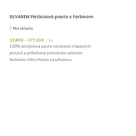
SILVAREM Pistáciová pasta s farbivom
BOIRON 100% ov
Na sklade
Na sklade
13,80
€
–
177,30
€
ks
17,25
€
ks
(
14,5
100% pistáciová pasta vyrobená z lúpaných
Ovocné pyré bez 
pistácií a prifarbená prírodným zeleným
farbivom chlorofylom a kurkumou
PARIANI Arašidová pasta, 5kg
SOSA Agar agar
Na sklade
Na sklade
84,85
€
ks
54,40
€
ks
(
71,30
€
bez DPH)
(
45,7
Extra jemná pasta z pražených arašidov. 100%
Prírodná želírujúc