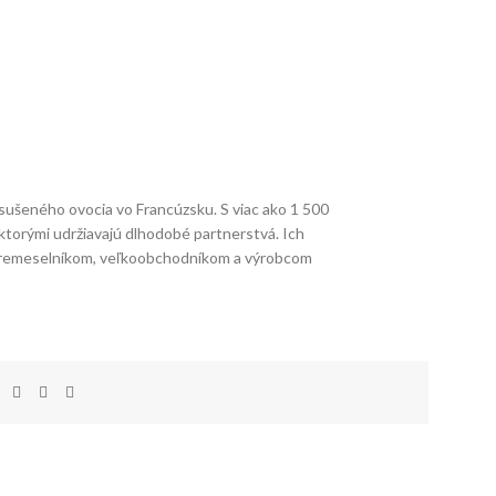
 sušeného ovocia vo Francúzsku. S viac ako 1 500
torými udržiavajú dlhodobé partnerstvá. Ich
hy remeselníkom, veľkoobchodníkom a výrobcom