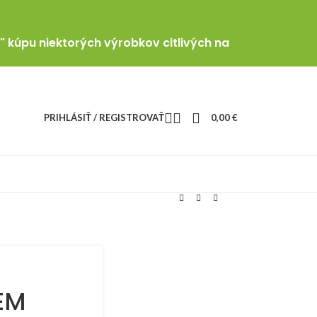
" kúpu niektorých výrobkov citlivých na
PRIHLÁSIŤ / REGISTROVAŤ
0,00
€
EM