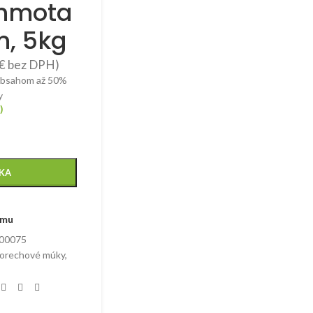
hmota
n, 5kg
€
bez DPH)
obsahom až 50%
y
)
ÍKA
amu
00075
 orechové múky
,