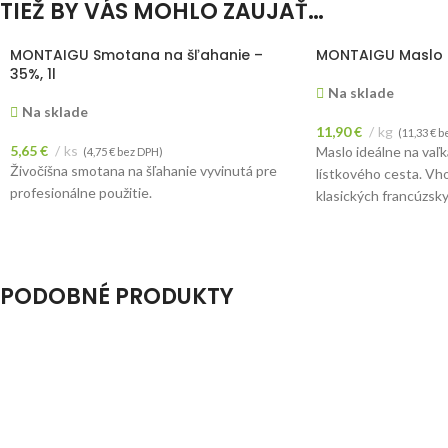
TIEŽ BY VÁS MOHLO ZAUJAŤ…
MONTAIGU Smotana na šľahanie –
MONTAIGU Maslo 
35%, 1l
Na sklade
Na sklade
11,90
€
kg
(
11,33
€
be
5,65
€
ks
Maslo ideálne na vaľk
(
4,75
€
bez DPH)
Živočíšna smotana na šľahanie vyvinutá pre
lístkového cesta. Vh
profesionálne použitie.
klasických francúzsky
Cena je uvedená za 1
PODOBNÉ PRODUKTY
PARIANI Kandizované čierne višne –
CALLEBAUT Kakao 
celé, 254g
1kg
Na sklade
Na sklade
10,40
€
ks
16,70
€
ks
(
8,46
€
bez DPH)
(
14,03
€
be