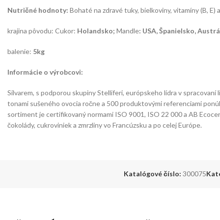
Nutričné hodnoty:
Bohaté na zdravé tuky, bielkoviny, vitamíny (B, E) a
krajina pôvodu: Cukor:
Holandsko;
Mandle
: USA, Španielsko, Austr
balenie:
5kg
Informácie o výrobcovi:
Silvarem, s podporou skupiny Stelliferi, európskeho lídra v spracovan
tonami sušeného ovocia ročne a 500 produktovými referenciami ponúka
sortiment je certifikovaný normami ISO 9001, ISO 22 000 a AB Ecocer
čokolády, cukroviniek a zmrzliny vo Francúzsku a po celej Európe.
Katalógové číslo:
300075
Kat