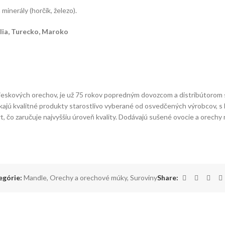
 minerály (horčík, železo).
ália, Turecko, Maroko
í lieskových orechov, je už 75 rokov popredným dovozcom a distribútorom
jú kvalitné produkty starostlivo vyberané od osvedčených výrobcov, s k
t, čo zaručuje najvyššiu úroveň kvality. Dodávajú sušené ovocie a orec
egórie:
Mandle
,
Orechy a orechové múky
,
Suroviny
Share: