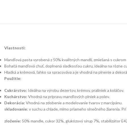
Vlastnosti:
Mandľová pasta vyrobená z 50% kvalitných mandlí, zmiešaná s cukrom a
Bohatá mandľová chuť, doplnená sladkosťou cukru, ideálna na rôzne cu
Hladká a krémová, ľahko sa spracováva a je vhodná na plnenie a dekor
Použitie:
Cukrárstvo:
Ideálna na výrobu dezertov, krémov, praliniek a koláčov.
Kuchárstvo:
Vhodná na prípravu mandľových plniek a polev.
Dekorácia:
Vhodná na zdobenie a modelovanie tvarov z marcipánu.
skladovanie
: v suchu a chlade, mimo priameho slnečného žiarenia. Pr
zloženie:
50% mandle, cukor 32%, glukózový sirup 7%, stabilizátor E42