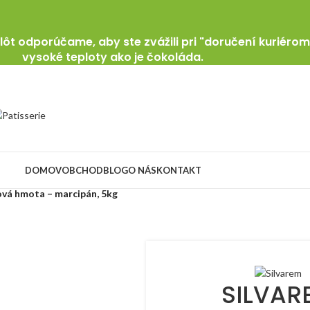
ôt odporúčame, aby ste zvážili pri "doručení kuriérom
vysoké teploty ako je čokoláda.
DOMOV
OBCHOD
BLOG
O NÁS
KONTAKT
á hmota – marcipán, 5kg
SILVAR