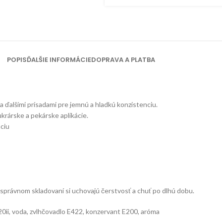
POPIS
ĎALŠIE INFORMÁCIE
DOPRAVA A PLATBA
 ďalšími prísadami pre jemnú a hladkú konzistenciu.
krárske a pekárske aplikácie.
áciu
i správnom skladovaní si uchovajú čerstvosť a chuť po dlhú dobu.
0ii, voda, zvlhčovadlo E422, konzervant E200, aróma