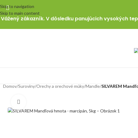
Skip to navigation
Skip to main content
Vážený zákazník. V dôsledku panujúcich vysokých tepl
Domov
/
Suroviny
/
Orechy a orechové múky
/
Mandle
/
SILVAREM Mandľov
Klikni pre zväčšenie