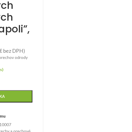
ých
ých
poli”,
€
bez DPH)
 orechov odrody
s)
ÍKA
amu
10007
echy a orechové