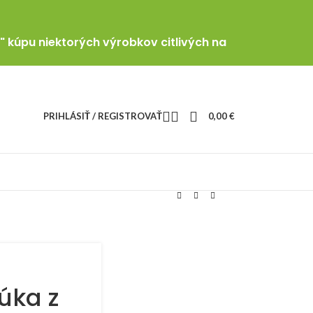
" kúpu niektorých výrobkov citlivých na
PRIHLÁSIŤ / REGISTROVAŤ
0,00
€
úka z