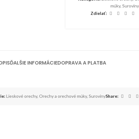
múky
,
Surovin
Zdielať:
OPIS
ĎALŠIE INFORMÁCIE
DOPRAVA A PLATBA
ie:
Lieskové orechy
,
Orechy a orechové múky
,
Suroviny
Share: