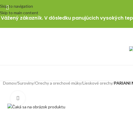
Skip to navigation
Skip to main content
Vážený zákazník. V dôsledku panujúcich vysokých tepl
Domov
/
Suroviny
/
Orechy a orechové múky
/
Lieskové orechy
/
PARIANI M
Klikni pre zväčšenie