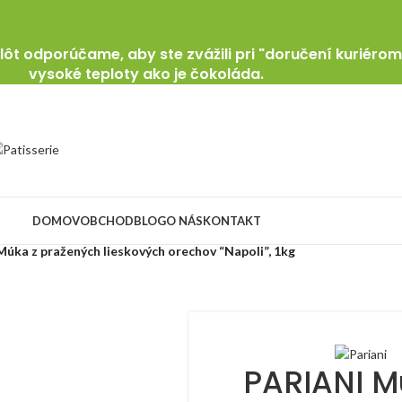
ôt odporúčame, aby ste zvážili pri "doručení kuriérom
vysoké teploty ako je čokoláda.
DOMOV
OBCHOD
BLOG
O NÁS
KONTAKT
úka z pražených lieskových orechov “Napoli”, 1kg
PARIANI M