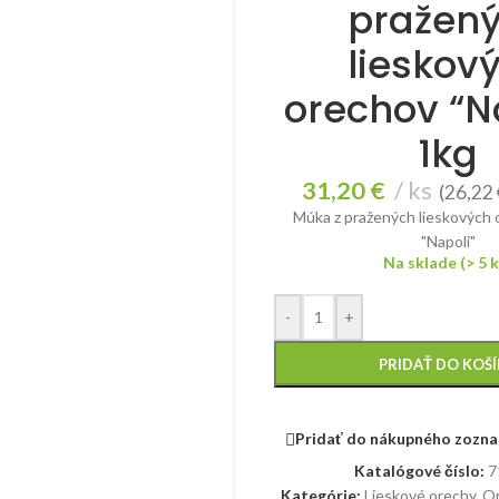
pražen
lieskov
orechov “Na
1kg
31,20
€
ks
(
26,22
Múka z pražených lieskových
"Napoli"
Na sklade (> 5 k
-
+
PRIDAŤ DO KOŠ
Pridať do nákupného zozn
Katalógové číslo:
7
Kategórie:
Lieskové orechy
,
Or