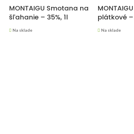
MONTAIGU Smotana na
MONTAIGU
šľahanie – 35%, 1l
plátkové –
Na sklade
Na sklade
5,65
€
ks
11,90
€
(
4,75
€
bez DPH)
Živočíšna smotana na šľahanie vyvinutá
Maslo ideálne na v
pre profesionálne použitie.
lístkového cesta.
klasických francú
Cena je uvedená z
PODOBNÉ PRODUKTY
PARIANI Kandizované
CALLEBAUT
čierne višne – celé, 254g
Botanical N