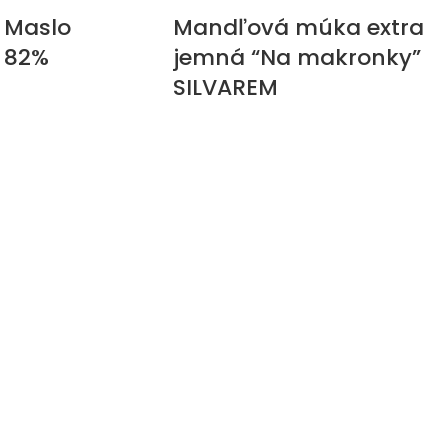
 Maslo
Mandľová múka extra
 82%
jemná “Na makronky”
SILVAREM
Na sklade
kg
(
11,33
€
bez DPH)
aľkanie a skladanie
14,90
€
–
135,00
€
ks
 Vhodné na prípravu
Múka zo zomletých blanšírovaných
zskych croissantov.
mandlí "California". Múka je extra jemná,
špeciálne zomletá na prípravu tradičných
a 1kg.
francúzskych makroniek.
 Kakao
Glukóza tekutá 60DE
oir Intense,
7kg SOSA