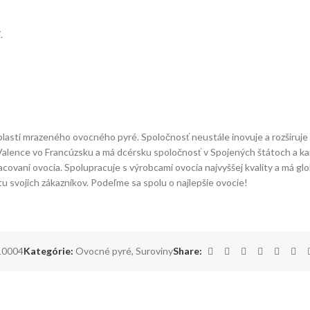
.
oblasti mrazeného ovocného pyré. Spoločnosť neustále inovuje a rozširuje
 Valence vo Francúzsku a má dcérsku spoločnosť v Spojených štátoch a k
covaní ovocia. Spolupracuje s výrobcami ovocia najvyššej kvality a má glo
u svojich zákazníkov. Podeľme sa spolu o najlepšie ovocie!
10004
Kategórie:
Ovocné pyré
,
Suroviny
Share: