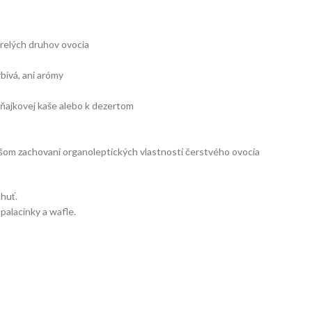
zrelých druhov ovocia
bivá, ani arómy
raňajkovej kaše alebo k dezertom
šom zachovaní organoleptických vlastností čerstvého ovocia
huť.
palacinky a wafle.