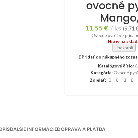
ovocné p
Mango, 
11,55
€
ks
(
9,71
Ovocné pyré bez pridan
Nie je na sklad
Upozorniť
Pridať do nákupného zozn
Katalógové číslo:
6
Kategórie:
Ovocné pyr
Zdielať:
OPIS
ĎALŠIE INFORMÁCIE
DOPRAVA A PLATBA