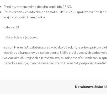
Pred otvorením: mimo dosahu tepla (do 25°C).
Po otvorení: v chladničke pri teplote +4°C/+6°C, spotrebovať do 8 dní
krajina pôvodu:
Francúzsko
balenie:
1l
Informácie o výrobcovi:
Boiron Frères SA, založená pred viac ako 80 rokmi, je priekopníkom v 
kuchárov a barmanov po celom svete. Sídli v srdci ovocných sadov vo
vo viac ako 80 krajinách a je známa svojou odbornosťou v miešaní a spra
dezerty a nápoje, ovocné riešenia Boiron Frères SA podporujú kreativit
Katalógové číslo:
6