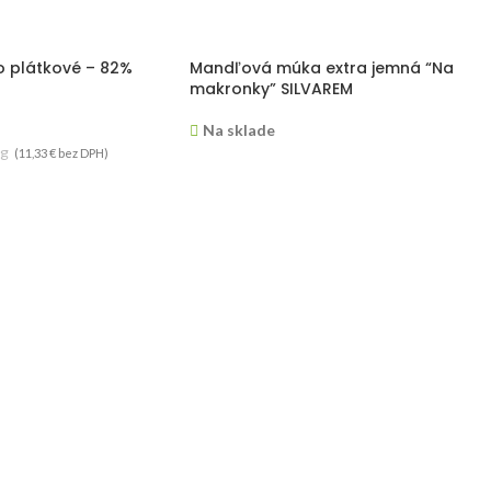
 plátkové – 82%
Mandľová múka extra jemná “Na
makronky” SILVAREM
Na sklade
kg
(
11,33
€
bez DPH)
14,90
€
–
135,00
€
ks
aľkanie a skladanie
Múka zo zomletých blanšírovaných
 Vhodné na prípravu
mandlí "California". Múka je extra jemná,
zskych croissantov.
špeciálne zomletá na prípravu tradičných
a 1kg.
francúzskych makroniek.
 Botanical Noir
SOSA Isomalt, 900g
Nie je na sklade
11,20
€
ks
(
9,41
€
bez DPH)