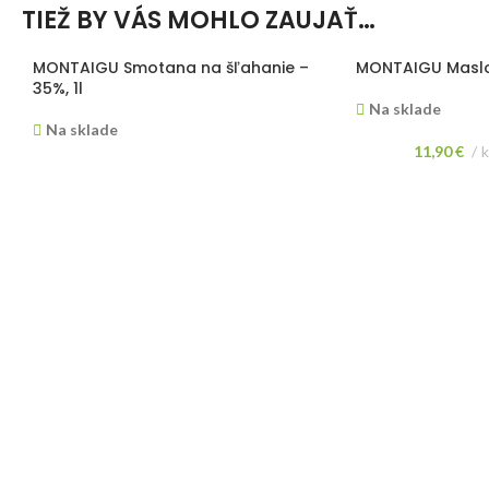
TIEŽ BY VÁS MOHLO ZAUJAŤ…
MONTAIGU Smotana na šľahanie –
MONTAIGU Maslo
35%, 1l
Na sklade
Na sklade
11,90
€
5,65
€
ks
Maslo ideálne na v
(
4,75
€
bez DPH)
Živočíšna smotana na šľahanie vyvinutá
lístkového cesta.
pre profesionálne použitie.
klasických francú
Cena je uvedená z
PODOBNÉ PRODUKTY
PARIANI Krém z pistácií – 50%, 1kg
CALLEBAUT Kakao
Intense, 1kg
Na sklade
Nie je na sklade
51,40
€
ks
(
41,79
€
bez DPH)