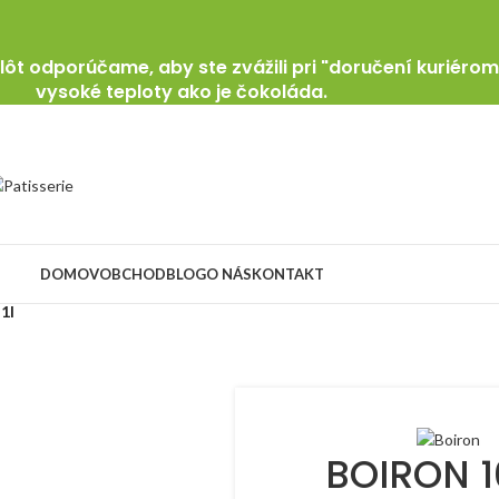
ôt odporúčame, aby ste zvážili pri "doručení kuriérom
vysoké teploty ako je čokoláda.
DOMOV
OBCHOD
BLOG
O NÁS
KONTAKT
1l
BOIRON 