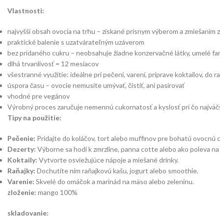
Vlastnosti:
najvyšší obsah ovocia na trhu – získané prísnym výberom a zmiešaním 
praktické balenie s uzatvárateľným uzáverom
bez pridaného cukru – neobsahuje žiadne konzervačné látky, umelé far
dlhá trvanlivosť = 12 mesiacov
všestranné využitie: ideálne pri pečení, varení, príprave koktailov, do 
úspora času – ovocie nemusíte umývať, čistiť, ani pasírovať
vhodné pre vegánov
Výrobný proces zaručuje nemennú cukornatosť a kyslosť pri čo najväč
Tipy na použitie:
Pečenie:
Pridajte do koláčov, tort alebo muffinov pre bohatú ovocnú c
Dezerty:
Výborne sa hodí k zmrzline, panna cotte alebo ako poleva na 
Koktaily:
Vytvorte osviežujúce nápoje a miešané drinky.
Raňajky:
Dochutíte ním raňajkovú kašu, jogurt alebo smoothie.
Varenie:
Skvelé do omáčok a marinád na mäso alebo zeleninu.
zloženie:
mango 100%
skladovanie: