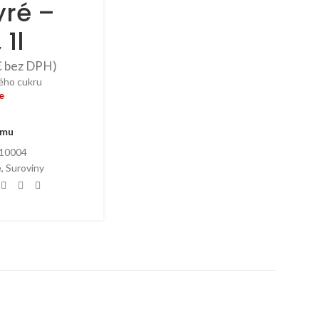
yré –
1l
€
bez DPH)
ého cukru
e
amu
10004
é
,
Suroviny