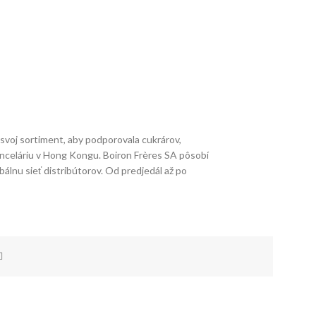
 svoj sortiment, aby podporovala cukrárov,
anceláriu v Hong Kongu. Boiron Frères SA pôsobí
bálnu sieť distribútorov. Od predjedál až po