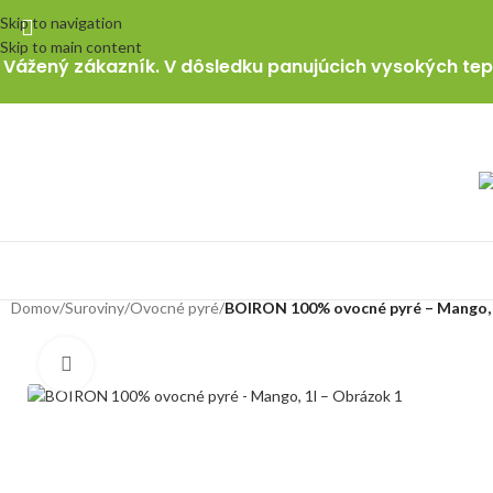
Skip to navigation
Skip to main content
Vážený zákazník. V dôsledku panujúcich vysokých tepl
Domov
/
Suroviny
/
Ovocné pyré
/
BOIRON 100% ovocné pyré – Mango, 
Klikni pre zväčšenie