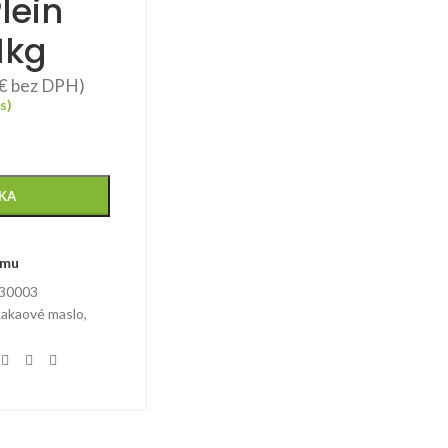
lein
1kg
€
bez DPH)
s)
ÍKA
amu
30003
kakaové maslo
,