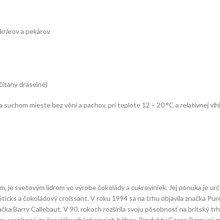
ukrárov a pekárov
ičitany draselné)
suchom mieste bez vôní a pachov, pri teplote 12 – 20 °C a relatívnej vl
, je svetovým lídrom vo výrobe čokolády a cukroviniek. Jej ponuka je urč
 Sticks a čokoládový croissant. V roku 1994 sa na trhu objavila značka Pu
načka Barry Callebaut. V 90. rokoch rozšírila svoju pôsobnosť na britský 
Ruby, vyrobenú zo špeciálnych kakaových bôbov. Produkty Cacao Barry sú