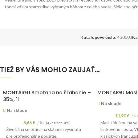
tónmi vďaka starostlivo vybraným bôbom z celého sveta. Sídlo spoločnos
Katalógové číslo:
430003
Ka
TIEŽ BY VÁS MOHLO ZAUJAŤ…
MONTAIGU Smotana na šľahanie –
MONTAIGU Maslo
35%, 1l
Na sklade
Na sklade
11,90
€
k
5,65
€
ks
Maslo ideálne na va
(
4,75
€
bez DPH)
Živočíšna smotana na šľahanie vyvinutá
lístkového cesta. V
pre profesionálne použitie.
klasických francúzs