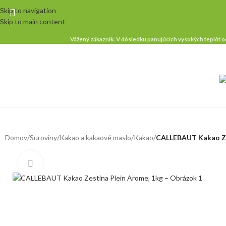
Skip to navigation
Skip to main content
Vážený zákazník. V dôsledku panujúcich vysokých teplôt od
Domov
/
Suroviny
/
Kakao a kakaové maslo
/
Kakao
/
CALLEBAUT Kakao Ze
Klikni pre zväčšenie