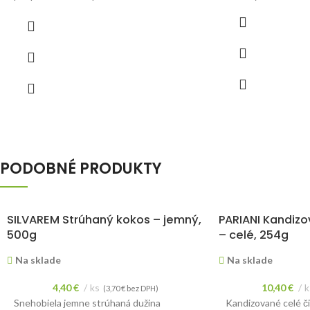
Cena je uvedená za
PODOBNÉ PRODUKTY
SILVAREM Strúhaný kokos – jemný,
PARIANI Kandizo
500g
– celé, 254g
Na sklade
Na sklade
4,40
€
ks
10,40
€
k
(
3,70
€
bez DPH)
Snehobiela jemne strúhaná dužina
Kandizované celé či