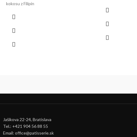
kokosu z Filipín
(EUR)
€
Jašíkova 22-24, Bratislava
Tel.: +421 904 56 88 55
Email: office@patisserie.sk