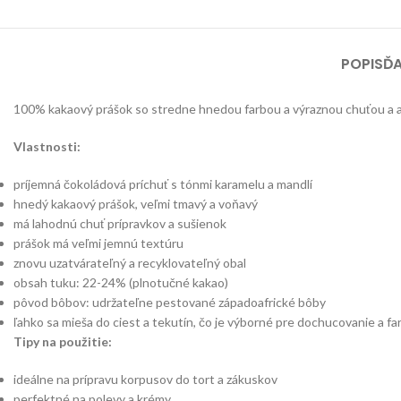
POPIS
ĎA
100% kakaový prášok so stredne hnedou farbou a výraznou chuťou a 
Vlastnosti:
príjemná čokoládová príchuť s tónmi karamelu a mandlí
hnedý kakaový prášok, veľmi tmavý a voňavý
má lahodnú chuť prípravkov a sušienok
prášok má veľmi jemnú textúru
znovu uzatvárateľný a recyklovateľný obal
obsah tuku: 22-24% (plnotučné kakao)
pôvod bôbov: udržateľne pestované západoafrické bôby
ľahko sa mieša do ciest a tekutín, čo je výborné pre dochucovanie a fa
Tipy na použitie:
ideálne na prípravu korpusov do tort a zákuskov
perfektné na polevy a krémy