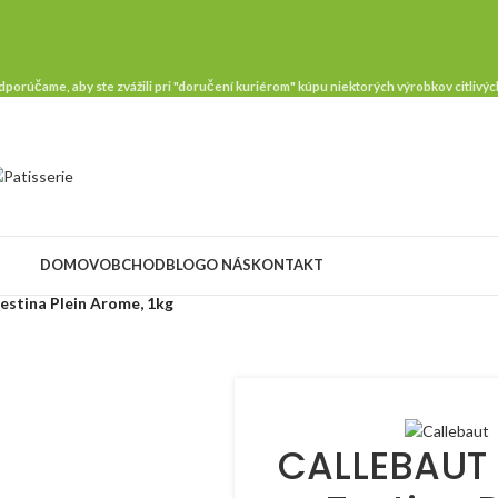
porúčame, aby ste zvážili pri "doručení kuriérom" kúpu niektorých výrobkov citlivých
DOMOV
OBCHOD
BLOG
O NÁS
KONTAKT
stina Plein Arome, 1kg
CALLEBAUT