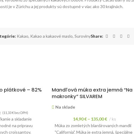
ti je v Zürichu a jej produkty sú dostupné v viac ako 30 krajinách.
tegórie:
Kakao
,
Kakao a kakaové maslo
,
Suroviny
Share:
 plátkové – 82%
Mandľová múka extra jemná “Na
makronky” SILVAREM
Na sklade
g
(
11,33
€
bez DPH)
ľkanie a skladanie
14,90
€
–
135,00
€
ks
hodné na prípravu
Múka zo zomletých blanšírovaných mandlí
kych croissantov.
"California". Múka je extra jemná, špeciálne