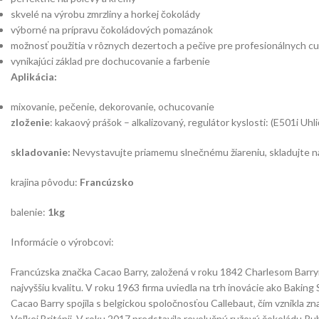
skvelé na výrobu zmrzliny a horkej čokolády
výborné na prípravu čokoládových pomazánok
možnosť použitia v rôznych dezertoch a pečive pre profesionálnych c
vynikajúci základ pre dochucovanie a farbenie
Aplikácia:
mixovanie, pečenie, dekorovanie, ochucovanie
zloženie
: kakaový prášok – alkalizovaný, regulátor kyslosti: (E501i Uhl
skladovanie:
Nevystavujte priamemu slnečnému žiareniu, skladujte na 
krajina pôvodu:
Francúzsko
balenie:
1kg
Informácie o výrobcovi:
Francúzska značka Cacao Barry, založená v roku 1842 Charlesom Barrym
najvyššiu kvalitu. V roku 1963 firma uviedla na trh inovácie ako Baking
Cacao Barry spojila s belgickou spoločnosťou Callebaut, čím vznikla z
Veľkej Británii. V roku 2017 predstavila revolučnú ružovú čokoládu 