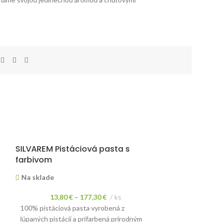
SILVAREM Pistáciová pasta s
BOIRON 100% 
farbivom
Malina, 1l
Na sklade
Na sklade
13,80
€
–
177,30
€
ks
17,25
€
100% pistáciová pasta vyrobená z
Ovocné pyré bez
lúpaných pistácií a prifarbená prírodným