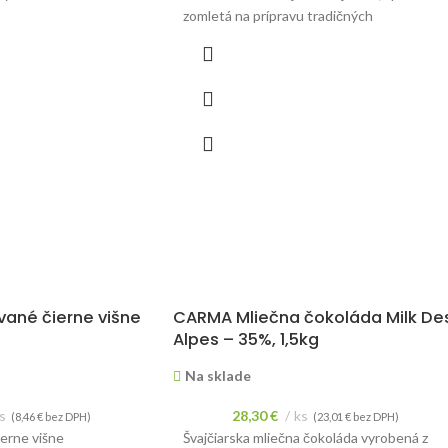
zomletá na prípravu tradičných
 1kg.
francúzskych makroniek.
vané čierne višne
CARMA Mliečna čokoláda Milk De
Alpes – 35%, 1,5kg
Na sklade
s
28,30
€
ks
(
8,46
€
bez DPH)
(
23,01
€
bez DPH)
erne višne
Švajčiarska mliečna čokoláda vyrobená z