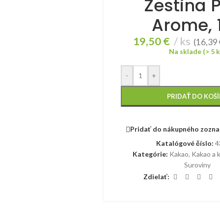
Zestina P
Arome, 
19,50
€
ks
(
16,39
Na sklade (> 5 k
-
+
PRIDAŤ DO KOŠ
Pridať do nákupného zozn
Katalógové číslo:
4
Kategórie:
Kakao
,
Kakao a 
Suroviny
Zdielať: