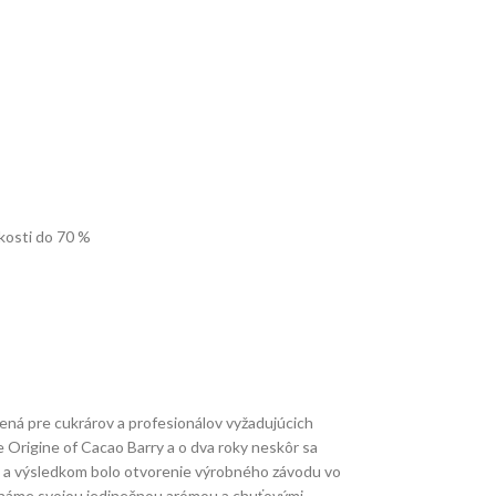
hkosti do 70 %
ená pre cukrárov a profesionálov vyžadujúcich
re Origine of Cacao Barry a o dva roky neskôr sa
trh a výsledkom bolo otvorenie výrobného závodu vo
 známe svojou jedinečnou arómou a chuťovými