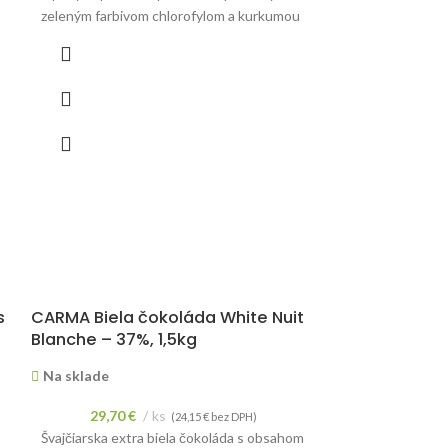
zeleným farbivom chlorofylom a kurkumou
s
CARMA Biela čokoláda White Nuit
SOSA Agar ag
Blanche – 37%, 1,5kg
Na sklade
Na sklade
54,40
€
29,70
€
ks
Prírodná želírujú
(
24,15
€
bez DPH)
Švajčiarska extra biela čokoláda s obsahom
výťažku morských