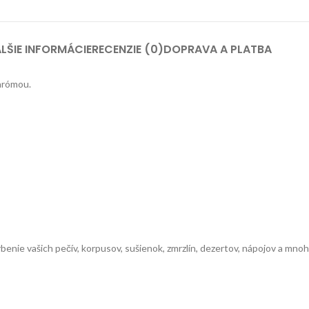
LŠIE INFORMÁCIE
RECENZIE (0)
DOPRAVA A PLATBA
arómou.
rbenie vašich pečív, korpusov, sušienok, zmrzlín, dezertov, nápojov a mno