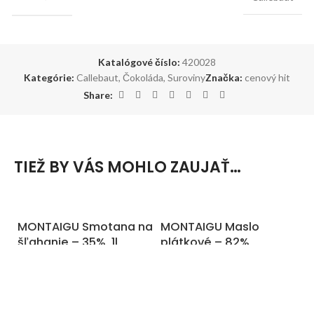
Katalógové číslo:
420028
Kategórie:
Callebaut
,
Čokoláda
,
Suroviny
Značka:
cenový hit
Share:
TIEŽ BY VÁS MOHLO ZAUJAŤ…
MONTAIGU Smotana na
MONTAIGU Maslo
M
šľahanie – 35%, 1l
plátkové – 82%
j
S
Na sklade
Na sklade
5,65
€
ks
11,90
€
kg
(
4,75
€
bez DPH)
(
11,33
€
bez DPH)
Živočíšna smotana na šľahanie
Maslo ideálne na vaľkanie a