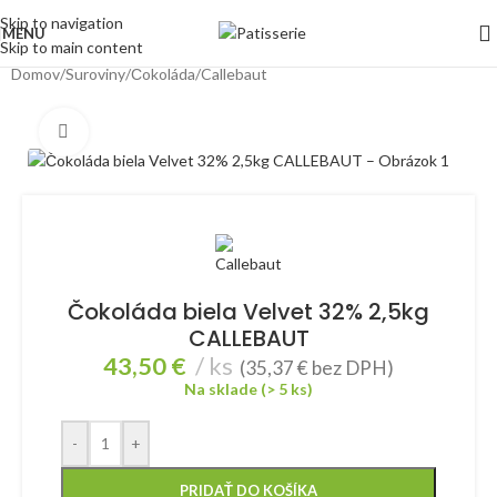
Skip to navigation
MENU
Vážený zákazník. V dôsledku panujúcich vysokých teplôt odporúčame, aby ste zvážili
Skip to main content
pri "doručení kuriérom" kúpu niektorých výrobkov citlivých na vysoké teploty ako je
Domov
/
Suroviny
/
Čokoláda
/
Callebaut
čokoláda.
Klikni pre zväčšenie
Čokoláda biela Velvet 32% 2,5kg
CALLEBAUT
43,50
€
ks
(
35,37
€
bez DPH)
Na sklade (> 5 ks)
-
+
PRIDAŤ DO KOŠÍKA