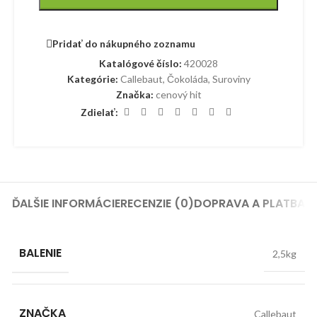
Pridať do nákupného zoznamu
Katalógové číslo:
420028
Kategórie:
Callebaut
,
Čokoláda
,
Suroviny
Značka:
cenový hit
Zdielať:
ĎALŠIE INFORMÁCIE
RECENZIE (0)
DOPRAVA A PLATBA
BALENIE
2,5kg
ZNAČKA
Callebaut