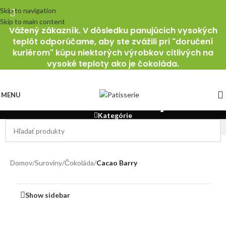
Skip to navigation
Skip to main content
Vážený zákazník. V dôsledku panujúcich vysokých
teplôt odporúčame, aby ste zvážili pri "doručení
kuriérom" kúpu niektorých výrobkov citlivých na
vysoké teploty ako je čokoláda.
Cacao Barry
MENU
Kategórie
Domov
/
Suroviny
/
Čokoláda
/
Cacao Barry
Show sidebar